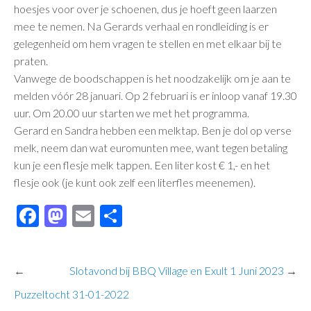
hoesjes voor over je schoenen, dus je hoeft geen laarzen
mee te nemen. Na Gerards verhaal en rondleiding is er
gelegenheid om hem vragen te stellen en met elkaar bij te
praten.
Vanwege de boodschappen is het noodzakelijk om je aan te
melden vóór 28 januari. Op 2 februari is er inloop vanaf 19.30
uur. Om 20.00 uur starten we met het programma.
Gerard en Sandra hebben een melktap. Ben je dol op verse
melk, neem dan wat euromunten mee, want tegen betaling
kun je een flesje melk tappen. Een liter kost € 1,- en het
flesje ook (je kunt ook zelf een literfles meenemen).
Facebook
Mastodon
Email
Delen
←
Slotavond bij BBQ Village en Exult 1 Juni 2023
→
Puzzeltocht 31-01-2022