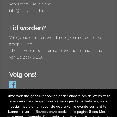
voorzitter: Else Vlieland
info@elsevlieland.nl
Lid worden?
Vrijblijvend eens een avond meekijken met een leuke
groep ZP-ers?
Klik
hier
voor meer informatie over het lidmaatschap
van De Zaak & ZO.
Volg ons!
Onze website gebruikt cookies onder andere om de website te
analyseren en de gebruikerservaringen te verbeteren, voor
social media en om voor de gebruiker relevante content te
Privacyverklaring
kunnen leveren. Bezoek onze cookie info pagina (Lees Meer)
Cookieverklaring
voor meer informatie. Door gebruik te maken van deze website