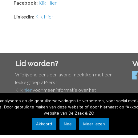
Facebook:
Klik Hier
LinkedIn:
Klik Hier
Lid worden?
V
Vrijblijvend eens een avond meekijken met een
leuke groep ZP-ers?
Klik
hier
voor meer informatie over het
lidmaatschap van De Zaak & ZO.
nalyseren en de gebruikerservaringen te verbeteren, voor social medi
Pr
e. Door gebruik te maken van deze website of door hiernaast op “Akkoo
Co
website van De Zaak & ZO
Akkoord
Nee
Meer lezen