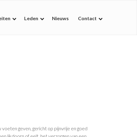
eiten
Leden
Nieuws
Contact
 voeten geven, gericht op pijnvrije en goed
en likdoorn of eelt, het verzorgen van een