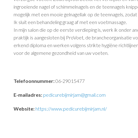
ingroeiende nagel of schimmelnagels en de teennagels knippe
mogelijk met een mooie gelnagellak op de teennagels, zodat 
Ik sluit een behandeling graag af met een voetmassage.
In mijn salon die op de eerste verdieping is, werk ik onder
praktijk is aangesloten bij ProVoet, de brancheorganisatie
erkend diploma en werken volgens strikte hygiëne richtlijn
voor de algemene gezondheid van uw voeten.
pedicurebijmirjam@gmail.co
Telefoonnummer:
06-29015477
E-mailadres:
pedicurebijmirjam@gmail.com
Website:
https://www.pedicurebijmirjam.nl/