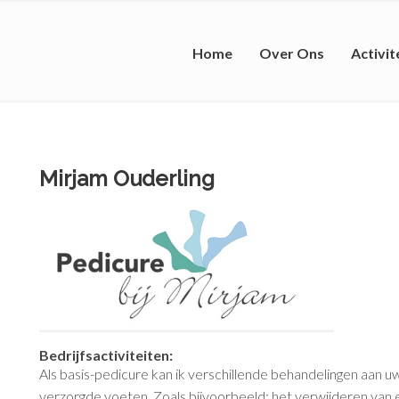
Home
Over Ons
Activit
Mirjam Ouderling
Bedrijfsactiviteiten:
Als basis-pedicure kan ik verschillende behandelingen aan uw
verzorgde voeten. Zoals bijvoorbeeld: het verwijderen van e