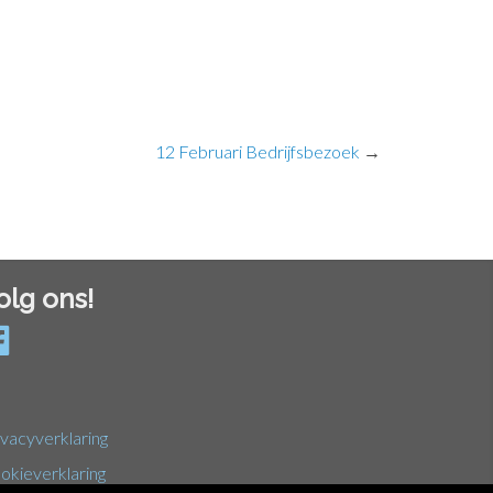
12 Februari Bedrijfsbezoek
→
olg ons!
ivacyverklaring
okieverklaring