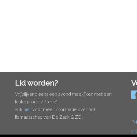
Lid worden?
V
Vrijblijvend eens een avond meekijken met een
leuke groep ZP-ers?
Klik
hier
voor meer informatie over het
lidmaatschap van De Zaak & ZO.
Pr
Co