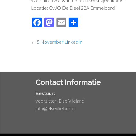
We sluiten 2018 af met een kerstbijeenkomst
Locatie: CvJO De Deel 22A Emmeloord
Facebook
Mastodon
Email
Delen
←
5 November LinkedIn
Contact Informatie
Bestuur:
voorzitter: Else Vlieland
info@elsevlieland.nl