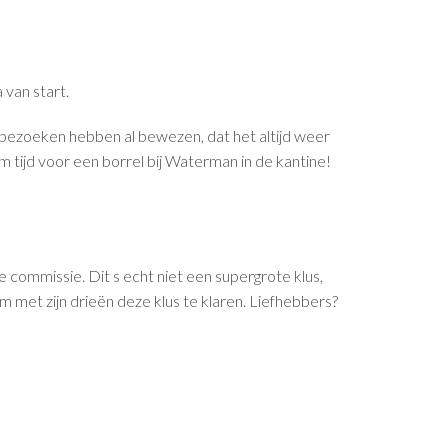
van start.
jfsbezoeken hebben al bewezen, dat het altijd weer
im tijd voor een borrel bij Waterman in de kantine!
ommissie. Dit s echt niet een supergrote klus,
m met zijn drieën deze klus te klaren. Liefhebbers?