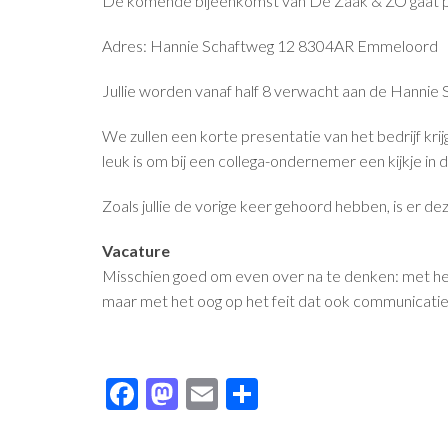
De komende bijeenkomst van De Zaak & ZO gaat p
Adres: Hannie Schaftweg 12 8304AR Emmeloord
Jullie worden vanaf half 8 verwacht aan de Hanni
We zullen een korte presentatie van het bedrijf kri
leuk is om bij een collega-ondernemer een kijkje in 
Zoals jullie de vorige keer gehoord hebben, is er 
Vacature
Misschien goed om even over na te denken: met het
maar met het oog op het feit dat ook communicatieco
Facebook
Mastodon
Email
Delen