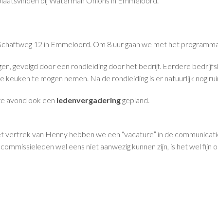
laatsvinden bij Waterman Onions in Emmeloord.
e Schaftweg 12 in Emmeloord. Om 8 uur gaan we met het programma 
jgen, gevolgd door een rondleiding door het bedrijf. Eerdere bedri
de keuken te mogen nemen. Na de rondleiding is er natuurlijk nog ru
deze avond ook een
ledenvergadering
gepland.
 vertrek van Henny hebben we een “vacature” in de communicatie c
mmissieleden wel eens niet aanwezig kunnen zijn, is het wel fijn o