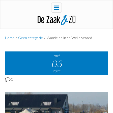
Home
/
Geen categorie
/
Wandelen in de Wellerwaard
mrt
03
2021
0