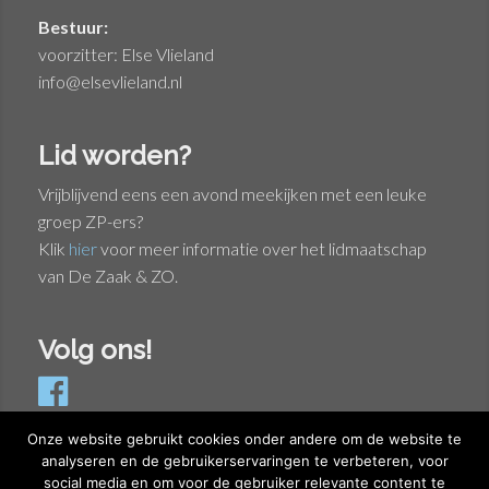
Bestuur:
voorzitter: Else Vlieland
info@elsevlieland.nl
Lid worden?
Vrijblijvend eens een avond meekijken met een leuke
groep ZP-ers?
Klik
hier
voor meer informatie over het lidmaatschap
van De Zaak & ZO.
Volg ons!
Onze website gebruikt cookies onder andere om de website te
analyseren en de gebruikerservaringen te verbeteren, voor
social media en om voor de gebruiker relevante content te
Privacyverklaring