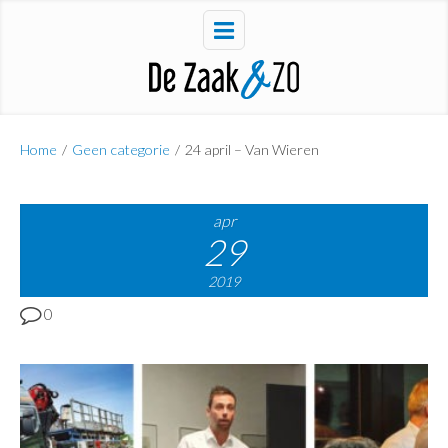
Home
/
Geen categorie
/
24 april – Van Wieren
apr
29
2019
0