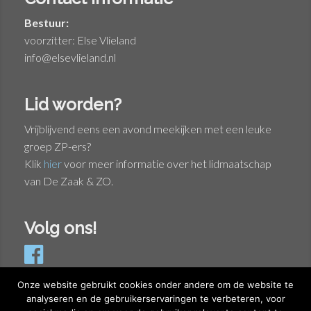
Bestuur:
voorzitter: Else Vlieland
info@elsevlieland.nl
Lid worden?
Vrijblijvend eens een avond meekijken met een leuke
groep ZP-ers?
Klik
hier
voor meer informatie over het lidmaatschap
van De Zaak & ZO.
Volg ons!
Onze website gebruikt cookies onder andere om de website te
analyseren en de gebruikerservaringen te verbeteren, voor