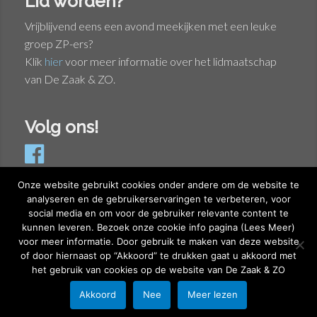
Lid worden?
Vrijblijvend eens een avond meekijken met een leuke
groep ZP-ers?
Klik
hier
voor meer informatie over het lidmaatschap
van De Zaak & ZO.
Volg ons!
Onze website gebruikt cookies onder andere om de website te
analyseren en de gebruikerservaringen te verbeteren, voor
social media en om voor de gebruiker relevante content te
Privacyverklaring
kunnen leveren. Bezoek onze cookie info pagina (Lees Meer)
Cookieverklaring
voor meer informatie. Door gebruik te maken van deze website
of door hiernaast op “Akkoord” te drukken gaat u akkoord met
© 2026 DeZaakEnZo
het gebruik van cookies op de website van De Zaak & ZO
Akkoord
Nee
Meer lezen