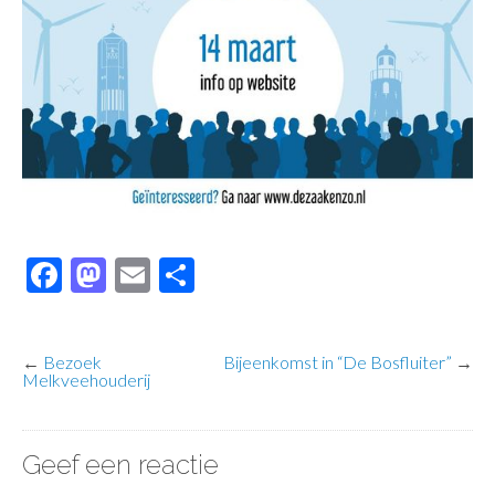
Facebook
Mastodon
Email
Delen
←
Bezoek
Bijeenkomst in “De Bosfluiter”
→
Melkveehouderij
Geef een reactie